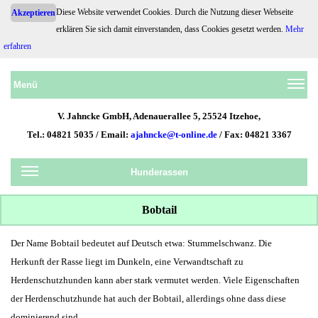
Diese Website verwendet Cookies. Durch die Nutzung dieser Webseite
Akzeptieren
erklären Sie sich damit einverstanden, dass Cookies gesetzt werden.
Mehr
Hundehaftpflicht.de
erfahren
Menü
V. Jahncke GmbH, Adenauerallee 5, 25524 Itzehoe,
Tel.: 04821 5035 / Email:
ajahncke@t-online.de
/ Fax: 04821 3367
Hunderassen
Bobtail
Der Name Bobtail bedeutet auf Deutsch etwa: Stummelschwanz. Die
Herkunft der Rasse liegt im Dunkeln, eine Verwandtschaft zu
Herdenschutzhunden kann aber stark vermutet werden. Viele Eigenschaften
der Herdenschutzhunde hat auch der Bobtail, allerdings ohne dass diese
dominierend sind