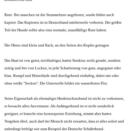
Rute: Bei manchen ist die Stummelrute angeboren, wurde früher auch
kupiert. Das Kupieren ist in Deutschland mittlerweile verboten. Der größte
Teil der Hunde sollte also eine normale, unauffällige Rute haben.
Die Ohren sind klein und flach; an den Seiten des Kopfes getragen
Das Haar ist von guter, reichhaltiger, harter Struktur, nicht gerade, sondern
zottig und frei von Locken, in jede Schattierung von grau, angegraut oder
blau. Rumpf und Hinterläufe sind durchgehend einfarbig, dabei mit oder
ohne weiße "Socken". Die Unterwolle bildet ein wasserfestes Flor.
Seine Eigenschaft als ehemaliger Herdenschutzhund ist nicht zu verkennen,
er bewacht alles Anvertraute. Als Anfängerhund ist er nicht sonderlich
geeignet, er braucht eine konsequente Erziehung, nimmt aber hartes
Vorgehen übel; auch darf der Mensch nicht erwarten, dass er alles sofort und
unbedingt befolgt wie zum Beispiel der Deutsche Schäferhund.