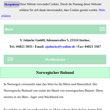
Diese Website verwendet Cookies. Durch die Nutzung dieser Webseite
Akzeptieren
erklären Sie sich damit einverstanden, dass Cookies gesetzt werden.
Mehr
Hundehaftpflicht.de
erfahren
Menü
V. Jahncke GmbH, Adenauerallee 5, 25524 Itzehoe,
Tel.: 04821 5035 / Email:
ajahncke@t-online.de
/ Fax: 04821 3367
Hunderassen
Norwegischer Buhund
In Norwegen verwendet man das Wort bu für Hütte und Bauernhof. Der
Norwegische Buhund war somit der Hund von norwegischen Bauern. Diese
setzten in als Hüte-, Jagd- und Wachhund ein.
Er wird bis zu 46 cm groß und bis zu 18 kg schwer. Sein dickes, hartes Fell