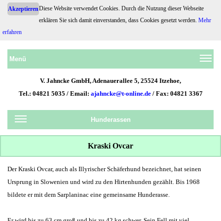
Diese Website verwendet Cookies. Durch die Nutzung dieser Webseite
Akzeptieren
erklären Sie sich damit einverstanden, dass Cookies gesetzt werden.
Mehr
Hundehaftpflicht.de
erfahren
Menü
V. Jahncke GmbH, Adenauerallee 5, 25524 Itzehoe,
Tel.: 04821 5035 / Email:
ajahncke@t-online.de
/ Fax: 04821 3367
Hunderassen
Kraski Ovcar
Der Kraski Ovcar, auch als Illyrischer Schäferhund bezeichnet, hat seinen
Ursprung in Slowenien und wird zu den Hirtenhunden gezählt. Bis 1968
bildete er mit dem Sarplaninac eine gemeinsame Hunderasse.
Er wird bis zu 63 cm groß und bis zu 42 kg schwer. Sein Fell mit viel