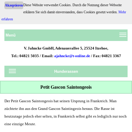
Diese Website verwendet Cookies. Durch die Nutzung dieser Webseite
Akzeptieren
erklären Sie sich damit einverstanden, dass Cookies gesetzt werden.
Mehr
Hundehaftpflicht.de
erfahren
Menü
V. Jahncke GmbH, Adenauerallee 5, 25524 Itzehoe,
Tel.: 04821 5035 / Email:
ajahncke@t-online.de
/ Fax: 04821 3367
Hunderassen
Petit Gascon Saintongeois
Der Petit Gascon Saintongeois hat seinen Ursprung in Frankreich. Man
züchtete ihn aus den Grand Gascon Saintingeois heraus. Die Rasse ist
heutzutage jedoch eher selten, in Frankreich selbst gibt es lediglich nur noch
eine einzige Meute.