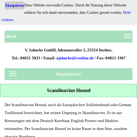
Diese Website verwendet Cookies. Durch die Nutzung dieser Webseite
Akzeptieren
erklären Sie sich damit einverstanden, dass Cookies gesetzt werden.
Mehr
Hundehaftpflicht.de
erfahren
Menü
V. Jahncke GmbH, Adenauerallee 5, 25524 Itzehoe,
Tel.: 04821 5035 / Email:
ajahncke@t-online.de
/ Fax: 04821 3367
Hunderassen
Scandinavian Hound
Der Scandinavian Hound, auch als Europäischen Schlittenhund oder German
Trailhound bezeichnet, hat seinen Ursprung in Skandinavien. Er ist aus
Kreuzungen mit dem Deutsch Kurzhaar, English Pointer und Huskies
entstanden. Der Scandinavian Hound ist keine Rasse in dem Sinn, sondern
eher ein Hundetyp.