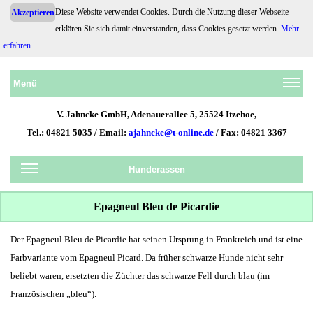
Diese Website verwendet Cookies. Durch die Nutzung dieser Webseite
Akzeptieren
erklären Sie sich damit einverstanden, dass Cookies gesetzt werden.
Mehr
Hundehaftpflicht.de
erfahren
Menü
V. Jahncke GmbH, Adenauerallee 5, 25524 Itzehoe,
Tel.: 04821 5035 / Email:
ajahncke@t-online.de
/ Fax: 04821 3367
Hunderassen
Epagneul Bleu de Picardie
Der Epagneul Bleu de Picardie hat seinen Ursprung in Frankreich und ist eine
Farbvariante vom Epagneul Picard. Da früher schwarze Hunde nicht sehr
beliebt waren, ersetzten die Züchter das schwarze Fell durch blau (im
Französischen „bleu“).